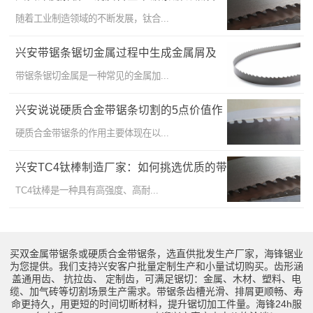
金的关键要点
随着工业制造领域的不断发展，钛合...
兴安带锯条锯切金属过程中生成金属屑及
其处理方法
带锯条锯切金属是一种常见的金属加...
兴安说说硬质合金带锯条切割的5点价值作
用
硬质合金带锯条的作用主要体现在以...
兴安TC4钛棒制造厂家：如何挑选优质的带
锯条合作伙伴？
TC4钛棒是一种具有高强度、高耐...
买双金属带锯条或硬质合金带锯条，选直供批发生产厂家，海锋锯业
为您提供。我们支持兴安客户批量定制生产和小量试切购买。齿形涵
盖通用齿、 抗拉齿、 定制齿，可满足锯切：金属、木材、塑料、电
缆、加气砖等切割场景生产需求。带锯条齿槽光滑、排屑更顺畅、寿
命更持久，用更短的时间切断材料，提升锯切加工件量。海锋24h服